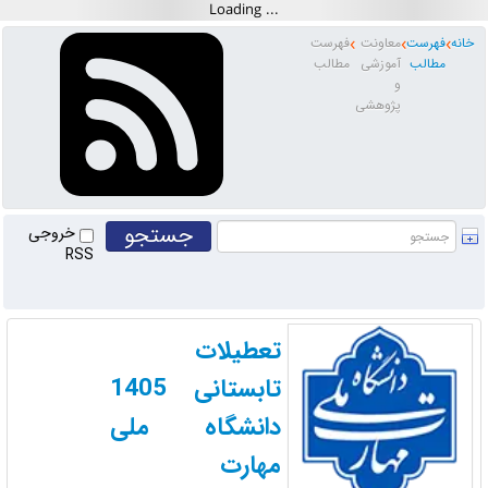
خانه
فهرست
معاونت
فهرست
مطالب
آموزشی
مطالب
و
پژوهشی
خروجی
RSS
تعطیلات
تابستانی 1405
دانشگاه ملی
مهارت