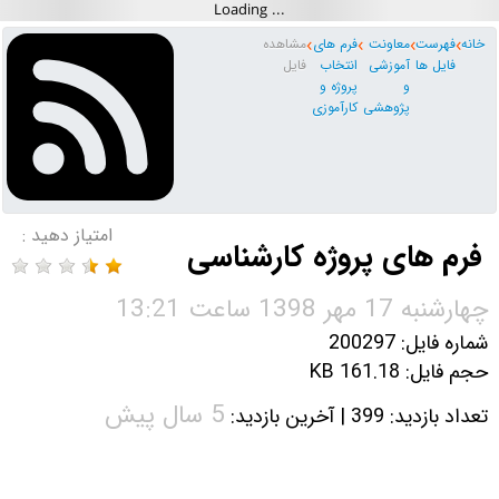
خانه
فهرست
معاونت
فرم های
مشاهده
فایل ها
آموزشی
انتخاب
فایل
و
پروژه و
پژوهشی
کارآموزی
امتیاز دهید :
فرم های پروژه کارشناسی
چهارشنبه 17 مهر 1398 ساعت 13:21
شماره فایل: 200297
حجم فایل: 161.18 KB
5 سال پیش
تعداد بازدید: 399 | آخرین بازدید: