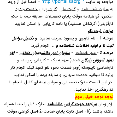
http://portal.saorg.ir
مراجعه به سایت
– ضمنا قبل از ورود
به
سایت شناسنامه
و
کارت ملی
-
کارت پایان خدمت جدید
-ع
کس
-
گواهینامه موقت پایان تحصیلات
-
سابقه بیمه یا حکم
کارگزینی
( اگرشاغل هستید) یا نامه کاریابی را اسکن نمایید.
مراحل ثبت نام
مرحله 1
- نام کاربری و پسورد تعریف نمایید. و
تکمیل مراحل
ثبت نا م اولیه اطلاعات شناسنامه و ..
انجام گیرد.
مرحله 2
-
منو خدمات
-
سازمان امور دانشجویان داخلی
–
لغو
تعهد آموزش رایگان
شده.( سهمیه یک – کاردانی پیوسته و
کارشناسی ناپیوسته )ودر قسمت نحوه لغو تعهد تیک انجام کار
بزنید تا بتوانید خدمت سربازی و سابقه بیمه را اسکن نمایید.
در این قسمت مدرک تحصیلی و سوابق بیمه ای کامل انجام تا
کد رهگیری اخذ نمایید.
توجه توجه خیلی مهم
(در زمان
مراجعه جهت گرفتن دانشنامه
مدارک ذیل را حتما همراه
داشته باشید .)1- اصل کارت پایان خدمت-2-اصل گواهی موقت